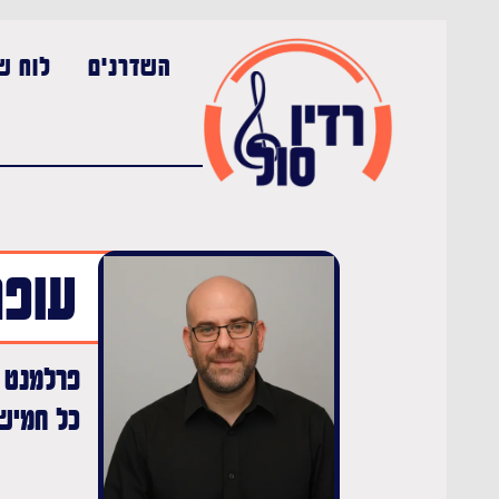
השדרנים
לוח שי
עופר
פרלמנט ה
כל חמישי ב-