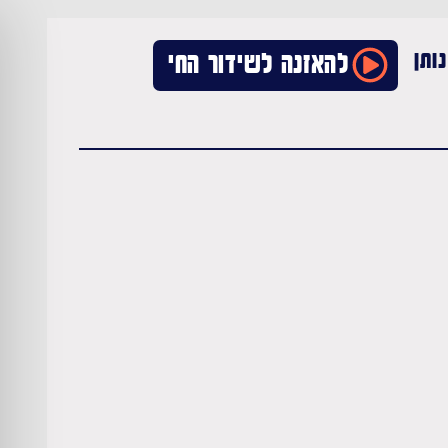
ותן
להאזנה לשידור החי