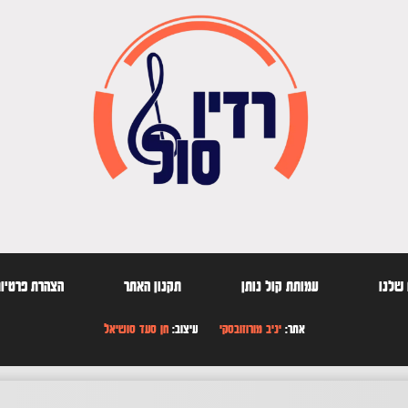
שלנו
עמותת קול נותן
תקנון האתר
הצהרת פרטיו
אתר:
יניב מורוזובסקי
עיצוב:
חן סעד סושיאל