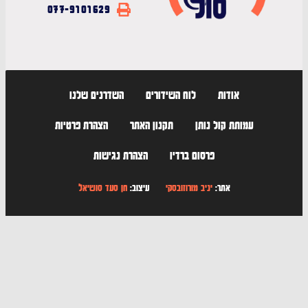
077-9101629
אודות
לוח השידורים
השדרנים שלנו
עמותת קול נותן
תקנון האתר
הצהרת פרטיות
פרסום ברדיו
הצהרת נגישות
אתר:
יניב מורוזובסקי
עיצוב:
חן סעד סושיאל