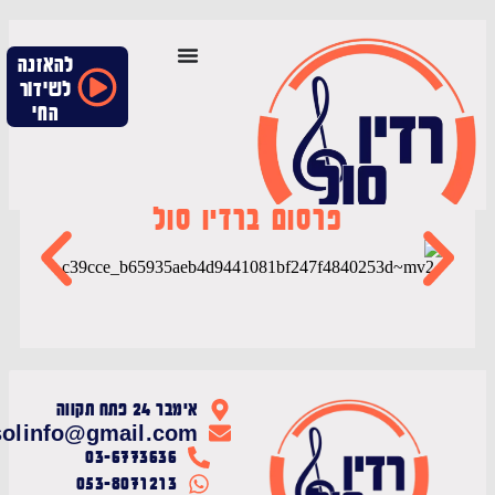
להאזנה
לשידור
החי
פרסום ברדיו סול
אימבר 24 פתח תקווה
radiosolinfo@gmail.com
03-6773636
053-8071213