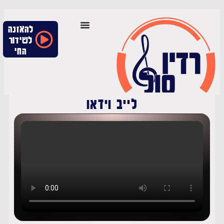
להאזנה
לשידור
החי
לייב וידאו