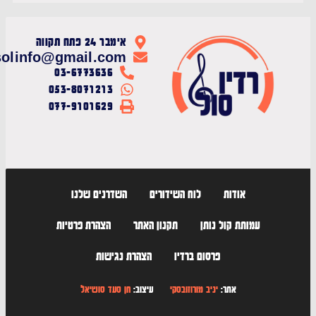
אימבר 24 פתח תקווה
radiosolinfo@gmail.com
03-6773636
053-8071213
077-9101629
אודות
לוח השידורים
השדרנים שלנו
עמותת קול נותן
תקנון האתר
הצהרת פרטיות
פרסום ברדיו
הצהרת נגישות
אתר:
יניב מורוזובסקי
עיצוב:
חן סעד סושיאל