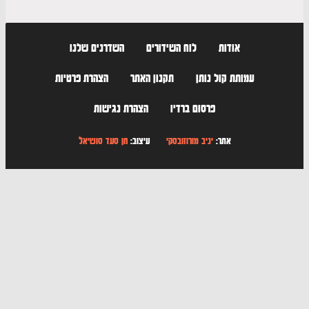
אודות
לוח השידורים
השדרנים שלנו
עמותת קול נותן
תקנון האתר
הצהרת פרטיות
פרסום ברדיו
הצהרת נגישות
אתר:
יניב מורוזובסקי
עיצוב:
חן סעד סושיאל