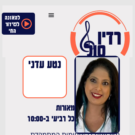
להאזנה
לשידור
החי
נטע עדני
מאורות
כל רביעי ב-10:00
טע יזמת רב-תחומית המתמקדת