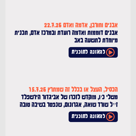
אבנים וחורבן, אדמה ואדם 22.7.26
אבנים דוממות ואדמה רועדת ובמרכז אדם, תכנית
מיוחדת לתשעה באב
להאזנה לתוכנית
הכסיל, העצל או בכלל זה שמתרץ 15.7.26
משלי כ׳ו, מוקדש לזכרו של אביגדור הירשפלד
ז״ל שורד שואה, אגרונום, שנפטר בשיבה טובה
להאזנה לתוכנית