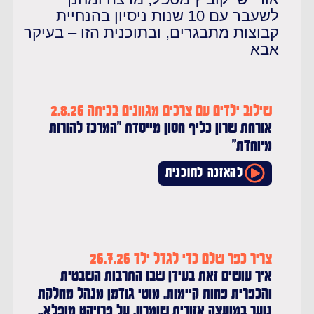
לשעבר עם 10 שנות ניסיון בהנחיית
בוצות מתבגרים, ובתוכנית הזו – בעיקר
בא
שילוב ילדים עם צרכים מגוונים בכיתה 2.8.26
אורחת שרון כליף חסון מייסדת "המרכז להורות
מיוחדת"
להאזנה לתוכנית
צריך כפר שלם כדי לגדל ילד 26.7.26
איך עושים זאת בעידן שבו התרבות השבטית
והכפרית פחות קיימות. מוטי גודמן מנהל מחלקת
נוער במועצה אזורית שומרון, על פרויקט מופלא..