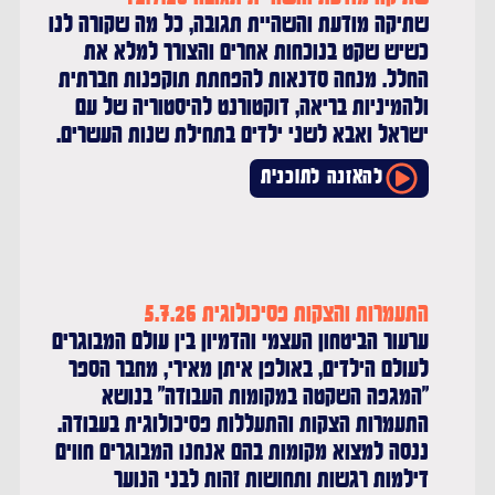
שתיקה מודעת והשהיית תגובה, כל מה שקורה לנו
כשיש שקט בנוכחות אחרים והצורך למלא את
החלל. מנחה סדנאות להפחתת תוקפנות חברתית
ולהמיניות בריאה, דוקטורנט להיסטוריה של עם
ישראל ואבא לשני ילדים בתחילת שנות העשרים.
להאזנה לתוכנית
התעמרות והצקות פסיכולוגית 5.7.26
ערעור הביטחון העצמי והדמיון בין עולם המבוגרים
לעולם הילדים, באולפן איתן מאירי, מחבר הספר
"המגפה השקטה במקומות העבודה" בנושא
התעמרות הצקות והתעללות פסיכולוגית בעבודה.
ננסה למצוא מקומות בהם אנחנו המבוגרים חווים
דילמות רגשות ותחושות זהות לבני הנוער