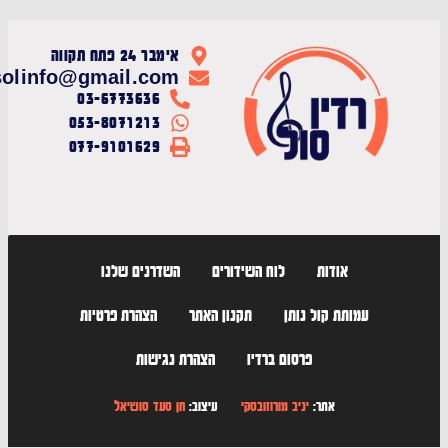
אימבר 24 פתח תקווה
radiosolinfo@gmail.com
03-6773636
053-8071213
077-9101629
אודות
לוח השידורים
השדרנים שלנו
עמותת קול נותן
תקנון האתר
הצהרת פרטיות
פרסום ברדיו
הצהרת נגישות
אתר:
יניב מורוזובסקי
עיצוב:
חן סעד סושיאל