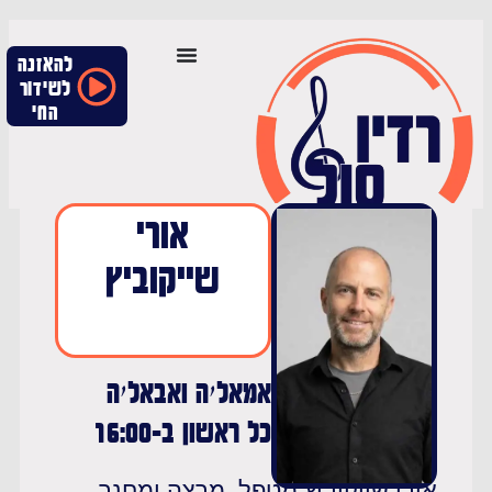
להאזנה
לשידור
החי
אורי
שייקוביץ
אמאל׳ה ואבאל׳ה
כל ראשון ב-16:00
ורי שייקוביץ מטפל, מרצה ומחנך