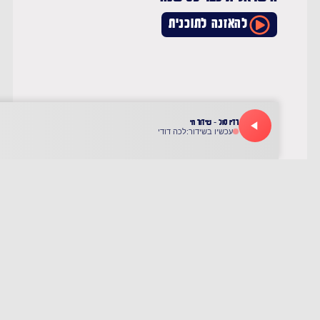
להאזנה לתוכנית
התכנית המלאה 28.8.25
האם ישראל מיצתה את כל ההישגים בעזה וזה
הזמן לסיים את המלחמה ?השר לשעבר חיים רמון
גורס שאין מנוס מלקבל החלטה דרמטית בעד סיום
המלחמה והחזרת החטופים, ויוסי אחימאיר בנו של
אבא אחימאיר מראשי הרוויזיוניסטים שנלחמו
במנדט הבריטי. על הקשר של אביו לז'בוטינסקי,
על הליכוד של היום, על מנהיגותו של נתניהו ועל
עסקת החטופים.
להאזנה לתוכנית