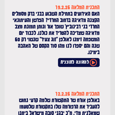
התכנית המלאה 19.2.26
האם האירועים בתחילת השבוע בבני ברק מסמלים
הקצנה מדאיגה ברחוב החרדי? הפרשן והעיתונאי
החרדי בני רבינוביץ' שופך אור ונותן תמונת מצב
מדאיגה שצריכה להטריד את כולנו. לכבוד יום
המשפחה זימנו לאולפן "זוג צעיר" שנשוי רק 60
שנה והם יספרו לנו מהו סוד הקסם של האהבה
בימינו.
להאזנה לתוכנית
התכנית המלאה 12.2.26
באולפן אורח שר התקשורת שלמה קרעי נחוש
להעביר את הרפורמה שלו בתקשורת שלטעמו
שמאלנית מדי. ח"כ יבגני סובה מישראל ביתנו