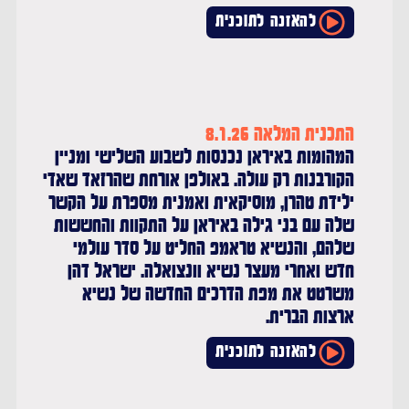
להאזנה לתוכנית
התכנית המלאה 8.1.26
המהומות באיראן נכנסות לשבוע השלישי ומניין
הקורבנות רק עולה. באולפן אורחת שהרזאד שאדי
ילידת טהרן, מוסיקאית ואמנית מספרת על הקשר
שלה עם בני גילה באיראן על התקוות והחששות
שלהם, והנשיא טראמפ החליט על סדר עולמי
חדש ואחרי מעצר נשיא וונצואלה. ישראל דהן
משרטט את מפת הדרכים החדשה של נשיא
ארצות הברית.
להאזנה לתוכנית