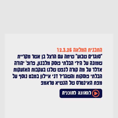
ההדדית והמעשים הטובים שנמשכים גם היום
וביתר שאת במהלך המלחמה.
להאזנה לתוכנית
התכנית המלאה 12.3.26
"סוגרים שבוע" שיחה עם הרצל בן אשר מקריית
שמונה על הירי הבלתי פוסק מלבנון, פרופ' יהודה
אדלר על מה קורה לנפש שלנו בעקבות האזעקות
הבלתי פוסקות והשגריר דני איילון במבט נוסף על
מפת האינטרס של הנשיא טראמפ
להאזנה לתוכנית