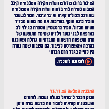
הציבור ברובו שדורש וועדת חקירה ממלכתית קיבל
השבוע סטירת לחי בדמות ועדת חקירה ממשלתית
שתורכב מפוליטיקאים ואישי ציבור. השר לשעבר
אופיר פינס תוקף בחריפות את מה שהוא מגדיר
הטיוח הגדול. ספיר ברנשטיין מספרת בגילוי לב
כמרפאה לבני נוער וילדים שמימד התופעה של
חרם והשפעת הרשתות החברתיות גדולה ומסוכנת
בהרבה מהמפורסם לציבור. גם השבוע שמה נערה
קץ לחייה בגלל חרם חברתי
להאזנה לתוכנית
התכנית המלאה 13.11.25
הנזק הכבד לישראל בעולם נעשה. לוחמים
ומשפטנים קוראים לסגור את פרשת שדה תימן