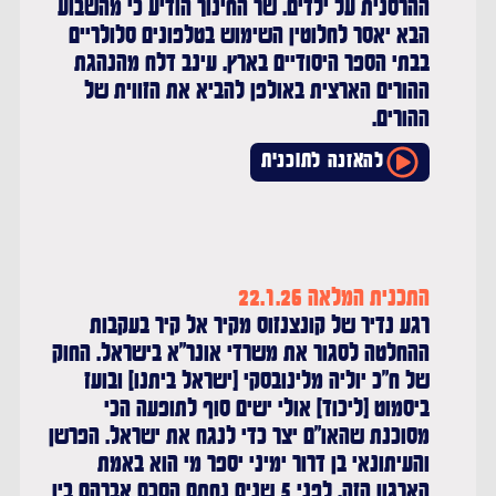
ההרסנית על ילדים. שר החינוך הודיע כי מהשבוע
הבא יאסר לחלוטין השימוש בטלפונים סלולריים
בבתי הספר היסודיים בארץ. עינב דלח מהנהגת
ההורים הארצית באולפן להביא את הזווית של
ההורים.
להאזנה לתוכנית
התכנית המלאה 22.1.26
רגע נדיר של קונצנזוס מקיר אל קיר בעקבות
ההחלטה לסגור את משרדי אונר"א בישראל. החוק
של ח"כ יוליה מלינובסקי (ישראל ביתנו) ובועז
ביסמוט (ליכוד) אולי ישים סוף לתופעה הכי
מסוכנת שהאו"ם יצר כדי לנגח את ישראל. הפרשן
והעיתונאי בן דרור ימיני יספר מי הוא באמת
הארגון הזה. לפני 5 שנים נחתם הסכם אברהם בין