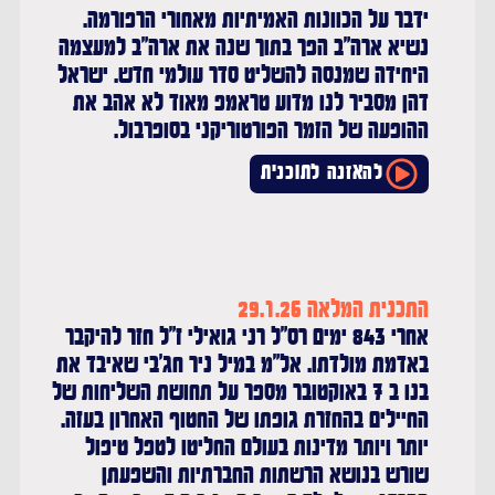
ידבר על הכוונות האמיתיות מאחורי הרפורמה.
נשיא ארה"ב הפך בתוך שנה את ארה"ב למעצמה
היחידה שמנסה להשליט סדר עולמי חדש. ישראל
דהן מסביר לנו מדוע טראמפ מאוד לא אהב את
ההופעה של הזמר הפורטוריקני בסופרבול.
להאזנה לתוכנית
התכנית המלאה 29.1.26
אחרי 843 ימים רס"ל רני גואילי ז"ל חזר להיקבר
באדמת מולדתו. אל"מ במיל ניר חג'בי שאיבד את
בנו ב 7 באוקטובר מספר על תחושת השליחות של
החיילים בהחזרת גופתו של החטוף האחרון בעזה.
יותר ויותר מדינות בעולם החליטו לטפל טיפול
שורש בנושא הרשתות החברתיות והשפעתן