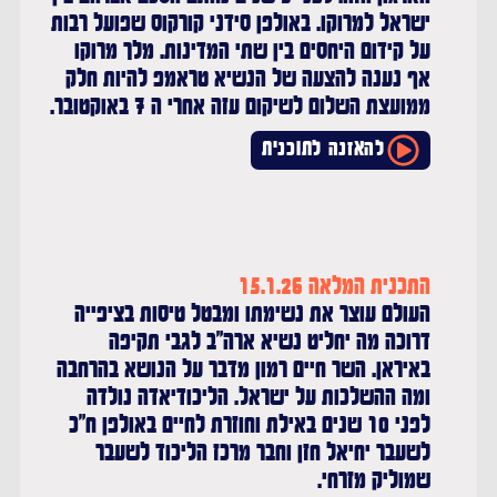
ישראל למרוקו. באולפן סידני קורקוס שפועל רבות
על קידום היחסים בין שתי המדינות. מלך מרוקו
אף נענה להצעה של הנשיא טראמפ להיות חלק
ממועצת השלום לשיקום עזה אחרי ה 7 באוקטובר.
להאזנה לתוכנית
התכנית המלאה 15.1.26
העולם עוצר את נשימתו ומבטל טיסות בציפייה
דרוכה מה יחליט נשיא ארה"ב לגבי תקיפה
באיראן. השר חיים רמון מדבר על הנושא בהרחבה
ומה ההשלכות על ישראל. הליכודיאדה נולדה
לפני 10 שנים באילת וחוזרת לחיים באולפן ח"כ
לשעבר יחיאל חזן וחבר מרכז הליכוד לשעבר
שמוליק מזרחי.