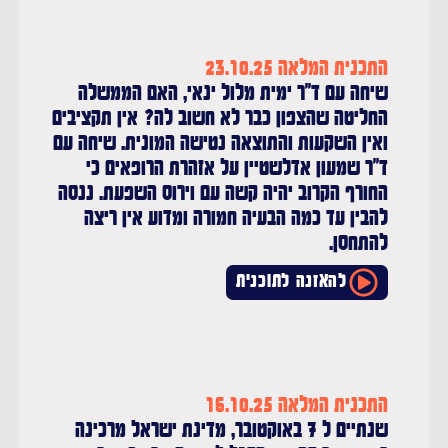
התכנית המלאה 23.10.25
שיחה עם ד''ר ימית מלול ינאי, האם הממשלה
החליטה שהצפון כבר לא חשוב לה? אין תקציבים
ואין השקעות והתוצאה נטישה המונית. שיחה עם
ד''ר שמעון אדלשטיין על אזהרת הרופאים כי
החורף הקרוב יהיה קשה עם וירוס השפעת. ננסה
להבין עד כמה הבעיה חמורה ומדוע אין ריצה
להתחסן.
להאזנה לתוכנית
התכנית המלאה 16.10.25
שנתיים ל 7 באוקטובר, מדינת ישראל מרכינה