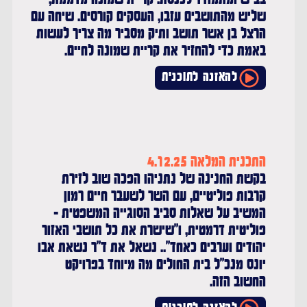
בב"ש ומתמודד לכנסת. קריית שמונה מדממת,
שליש מהתושבים עזבו, העסקים קורסים. שיחה עם
הרצל בן אשר תושב ותיק מסביר מה צריך לעשות
באמת כדי להחזיר את קריית שמונה לחיים.
להאזנה לתוכנית
התכנית המלאה 4.12.25
בקשת החנינה של נתניהו הפכה שוב לזירת
קרבות פוליטיים, עם השר לשעבר חיים רמון
המשיב על שאלות סביב הסוגייה המשפטית -
פוליטית דרמטית, ו"שישרת את כל תושבי האזור
יהודים וערבים כאחד".. נשאל את ד"ר נשאת אבו
יונס מנכ"ל בית החולים מה מיוחד בפרויקט
החשוב הזה.