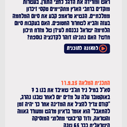
ראש ומורידה את הדגל לחצי התורן. בעשרות
מוקדים ברחבי הארץ מתקיימים טקסי זיכרון
ממלכתיים. הנשיא טראמפ קבע את סיום המלחמה
בעזה והביא לשחרור החטופים. האם בעקבות סיום
הלחימה ישראל נכנסת לעידן של מזרח תיכון
חדש? האם נתניהו דוהר לקדנציה נוספת?
להאזנה לתוכנית
התכנית המלאה 11.9.25
סא"ל במיל ניר חג'בי שאיבד את בנו ב 7
באוקטובר עלה על מדים יום לאחר שבנו נהרג,
"קודם צריך להציל את המדינה אחר כך יהיה זמן
להתאבל" הוא אומר בראיון מרגש ומעורר גאווה
והשראה, ודוד קריבושי מחלוצי המוסיקה
הישראלית כבר 65 שנה