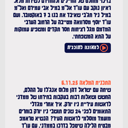
בזיכוי מוחלט של החיילים ולהחזירם לשירות מלא.
ראיון נוקב עם עו"ד אל"מ במיל אבי עמירם ואל"מ
רדיו סול - שידור חי
במיל ניר חג'בי שאיבד את בנו ב 7 באוקטובר. ועם
עכשיו בשידור:
לכה דודי
עו"ד יוסף מסרוואה מטייבה על הרחוב הערבי
המדמם מגל רציחות חסר תקדים ומשפיע עמוקות
על התא המשפחתי.
להאזנה לתוכנית
התכנית המלאה 6.11.25
שיחה עם ישראל דהן מלוס אנג'לז על ההלם,
החשש ושאלות רבות בעקבות בחירתו של ממדני
לראשות עיריית ניו יורק. איך אחרי מגדלי
התאומים לפני 24 שנים תושבי ניו יורק בוחרים
מועמד מוסלמי לראשות העיר? הנשיא טראמפ
מבטיח הלילה שיטפל בדרכו בממדני. עם עו"ד