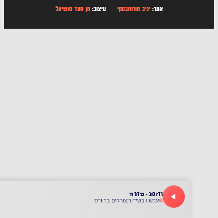
אתר:
יניב מורוזובסקי
עיצוב:
חן סעד סושיאל
רדיו סול - שידור חי
עכשיו בשידור:
צוחקים ברוורס