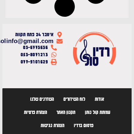
אימבר 24 פתח תקווה
radiosolinfo@gmail.com
03-6773636
053-8071213
077-9101629
אודות
לוח השידורים
השדרנים שלנו
עמותת קול נותן
תקנון האתר
הצהרת פרטיות
פרסום ברדיו
הצהרת נגישות