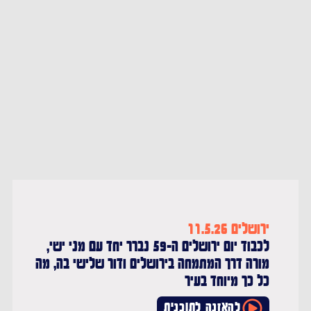
בשיחה פתוחה עם
אורחים שמשאירים
חותם. בהגשת אלי
ששון
חיפוש מהיר
ירושלים 11.5.26
לכבוד יום ירושלים ה-59 נברר יחד עם מני ישי,
מורה דרך המתמחה בירושלים ודור שלישי בה, מה
כל כך מיוחד בעיר
להאזנה לתוכנית