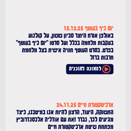
יום כיף בעוטף 15.12.25
באולפן אורח היוצר סביון ששון, על קולנוע
בעקבות מלחמה בכלל ועל סרטו "יום כיף בעוטף"
בפרט. בסרט העוטף חוויה אישית בצל מלחמת
חרבות ברזל
להאזנה לתוכנית
ארכיטקטורת חיים 24.11.25
התשוקה, היעוד, הרצון להיות אנו במיטבנו, כיצד
מגיעים לכך, נברר זאת עם אודליה אלכסנדרוביץ
מפתחת שיטת ארכיטקטורת חיים