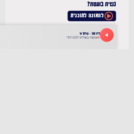
נשית בועטת?
להאזנה לתוכנית
אפריקה על אופנוע 16.6.25
נצטרף אל אור עוזרי ואל אפריקה אותה חצה על
אופנוע
להאזנה לתוכנית
מילים בגוף ראשון 9.6.25
הכתיבה כבבואה לאישיות וביוגרפיה. נשוחח על
כך עם הגר ינאי ועל ספרה החדש "ורדים