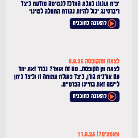
יפית וענונו בעלת המרכז לנשימה מודעת כיצד
ריברסינג יכול להיות נקודת התחלה לשינוי
להאזנה לתוכנית
לצאת מהקופסה 8.9.25
לצאת מן הקופסה.. מה זה אומר? נברר זאת יחד
עם אורנית גורן, כיצד פועלת עמותה זו וכיצד ניתן
ליישם זאת בחיינו הפרטיים.
רדיו סול - שידור חי
להאזנה לתוכנית
עכשיו בשידור:
לכה דודי
מאמצים?! 11.8.25