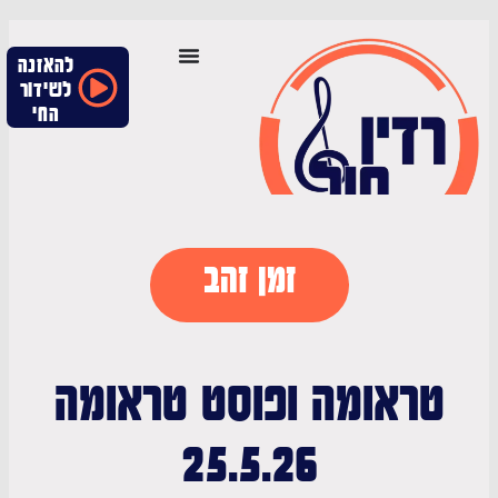
להאזנה
לשידור
החי
זמן זהב
ראומה ופוסט טראומה
25.5.26