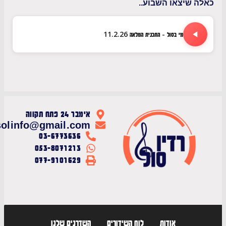
שיצאו השבוע..
מי בסול - התכנית המלאה 11.2.26
אימבר 24 פתח תקווה
radiosolinfo@gmail.com
03-6773636
053-8071213
077-9101629
אודות
לוח השידורים
השדרנים שלנו