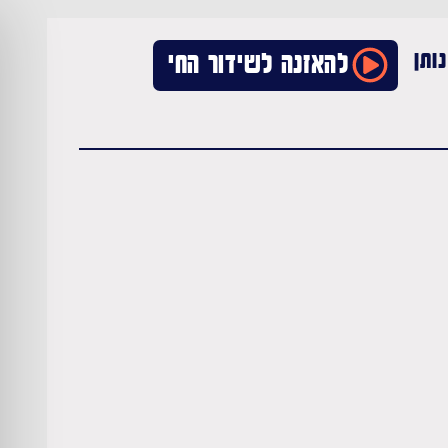
ותן
להאזנה לשידור החי