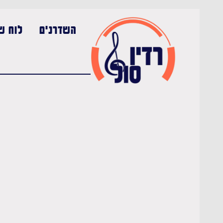
השדרנים
לוח שי