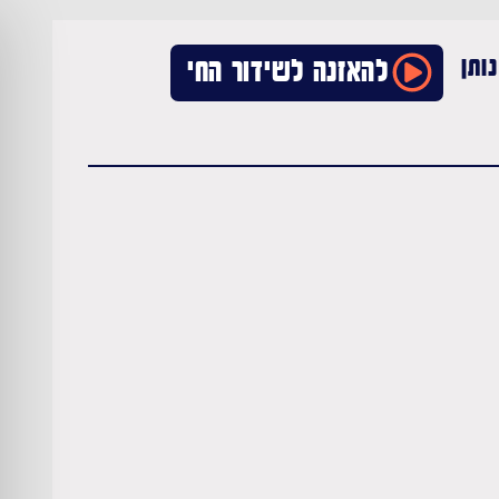
ותן
להאזנה לשידור החי