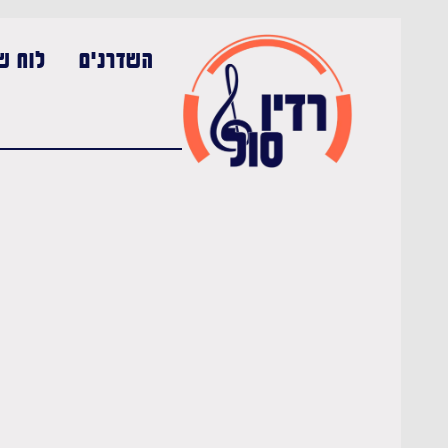
השדרנים
לוח שי