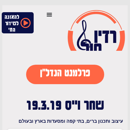
להאזנה
לשידור
החי
פרלמנט הנדל"ן
שחר וייס 19.3.19
 ותכנון ברים, בתי קפה ומסעדות בארץ ובעולם