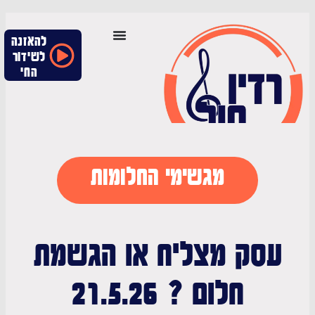
להאזנה
לשידור
החי
מגשימי החלומות
סק מצליח או הגשמת
חלום ? 21.5.26