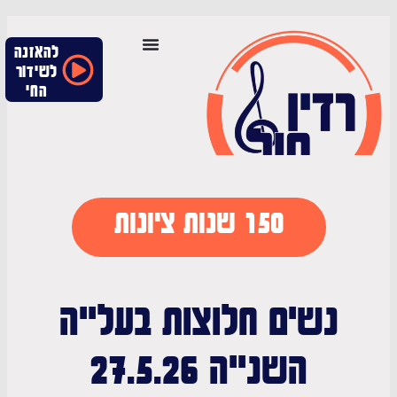
להאזנה
לשידור
החי
150 שנות ציונות
נשים חלוצות בעלייה
השנייה 27.5.26