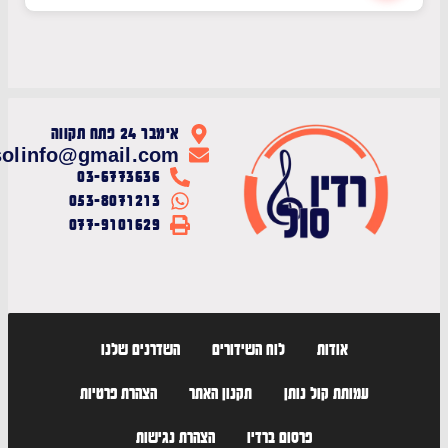
אימבר 24 פתח תקווה
radiosolinfo@gmail.com
03-6773636
053-8071213
077-9101629
אודות
לוח השידורים
השדרנים שלנו
עמותת קול נותן
תקנון האתר
הצהרת פרטיות
פרסום ברדיו
הצהרת נגישות