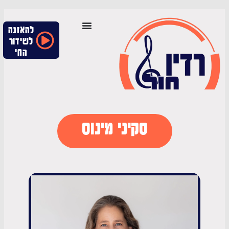
להאזנה
לשידור
החי
סקיני מינוס