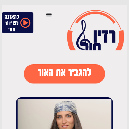
להאזנה
לשידור
החי
להגביר את האור