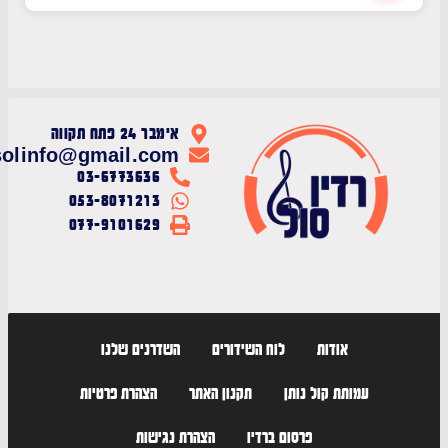
אימבר 24 פתח תקווה
radiosolinfo@gmail.com
03-6773636
053-8071213
077-9101629
אודות
לוח השידורים
השדרנים שלנו
עמותת קול נותן
תקנון האתר
הצהרת פרטיות
פרסום ברדיו
הצהרת נגישות