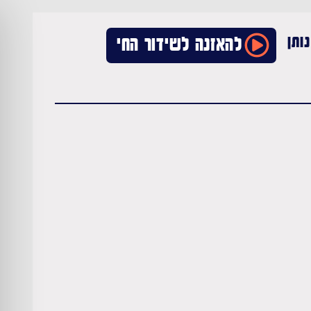
ותן
להאזנה לשידור החי