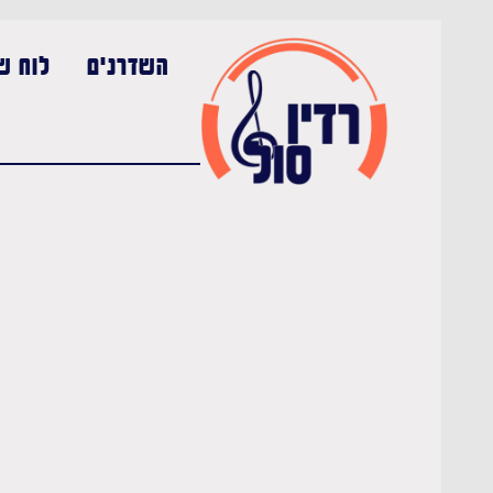
השדרנים
לוח שי