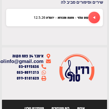
 וסיפורים סביב לה
קסם עולמי - מסעות מהכורסא - ירושלים 12.5.26
אימבר 24 פתח תקווה
radiosolinfo@gmail.com
03-6773636
053-8071213
077-9101629
אודות
לוח השידורים
השדרנים שלנו