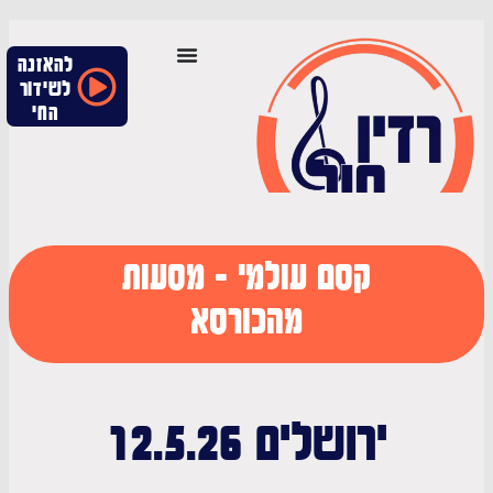
להאזנה
לשידור
החי
קסם עולמי - מסעות
מהכורסא
ירושלים 12.5.26