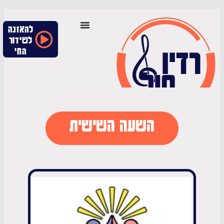
להאזנה
לשידור
החי
השעה השישית