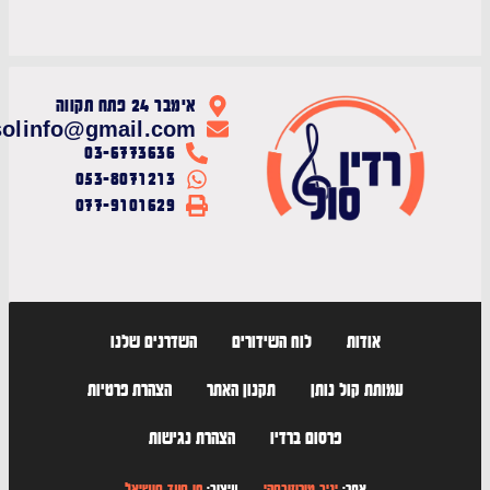
אימבר 24 פתח תקווה
radiosolinfo@gmail.com
03-6773636
053-8071213
077-9101629
אודות
לוח השידורים
השדרנים שלנו
עמותת קול נותן
תקנון האתר
הצהרת פרטיות
פרסום ברדיו
הצהרת נגישות
אתר:
יניב מורוזובסקי
עיצוב:
חן סעד סושיאל