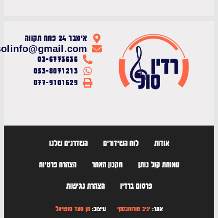
אימבר 24 פתח תקווה
radiosolinfo@gmail.com
03-6773636
053-8071213
077-9101629
אודות
לוח השידורים
השדרנים שלנו
עמותת קול נותן
תקנון האתר
הצהרת פרטיות
פרסום ברדיו
הצהרת נגישות
אתר:
יניב מורוזובסקי
עיצוב:
חן סעד סושיאל