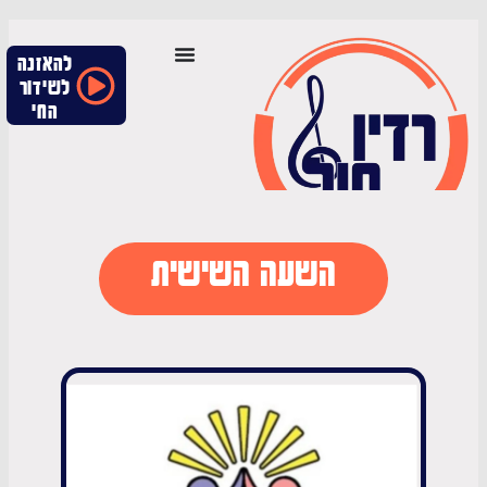
להאזנה
לשידור
החי
השעה השישית