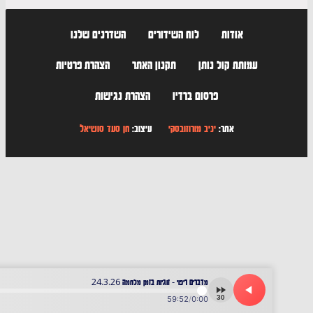
אודות
לוח השידורים
השדרנים שלנו
עמותת קול נותן
תקנון האתר
הצהרת פרטיות
פרסום ברדיו
הצהרת נגישות
אתר:
יניב מורוזובסקי
עיצוב:
חן סעד סושיאל
מדברים ריפוי - זוגיות בזמן מלחמה 24.3.26
30
59:52
/
0:00