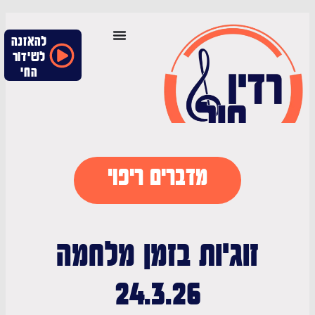
להאזנה
לשידור
החי
מדברים ריפוי
זוגיות בזמן מלחמה
24.3.26