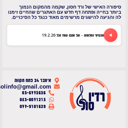
ה האישי של ורד חסון, שקמה מהמקום הנמוך
 בחייה ופתחה דף חדש עם האתגרים שהחיים זימנו
גיעה להישגים מרשימים מאוד כנגד כל הסיכויים.
מגשימי החלומות - ועל אהבה עומד הכל 19.2.26
אימבר 24 פתח תקווה
radiosolinfo@gmail.com
03-6773636
053-8071213
077-9101629