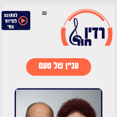
להאזנה
לשידור
החי
עניין של טעם