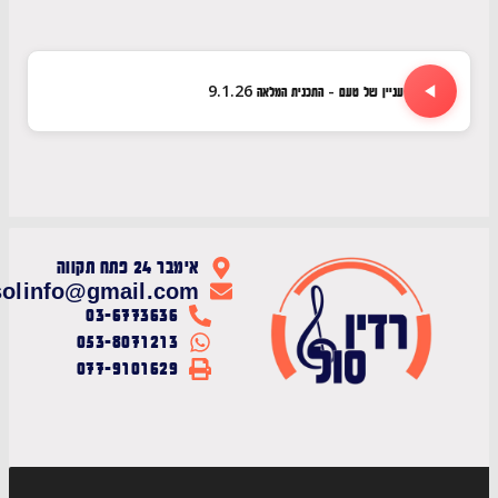
עניין של טעם - התכנית המלאה 9.1.26
אימבר 24 פתח תקווה
radiosolinfo@gmail.com
03-6773636
053-8071213
077-9101629