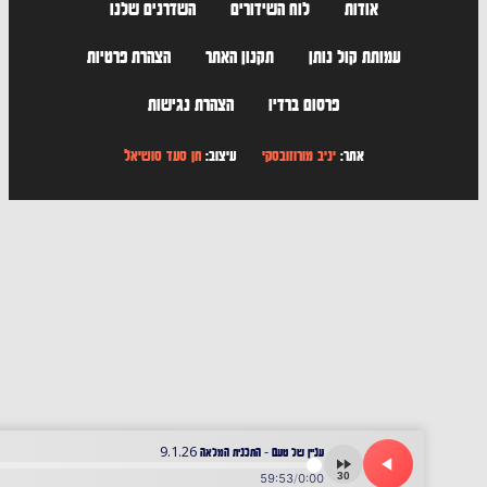
אודות
לוח השידורים
השדרנים שלנו
עמותת קול נותן
תקנון האתר
הצהרת פרטיות
פרסום ברדיו
הצהרת נגישות
אתר:
יניב מורוזובסקי
עיצוב:
חן סעד סושיאל
עניין של טעם - התכנית המלאה 9.1.26
30
59:53
/
0:00