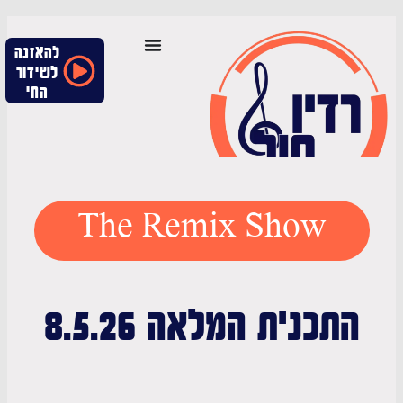
להאזנה
לשידור
החי
The Remix Show
תכנית המלאה 8.5.26