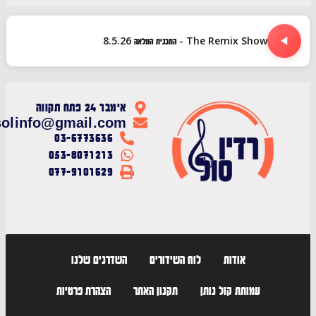
The Remix Show - התכנית המלאה 8.5.26
אימבר 24 פתח תקווה
radiosolinfo@gmail.com
03-6773636
053-8071213
077-9101629
אודות
לוח השידורים
השדרנים שלנו
עמותת קול נותן
תקנון האתר
הצהרת פרטיות