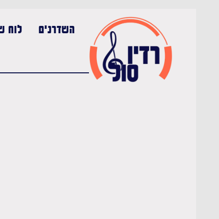
השדרנים
לוח שי