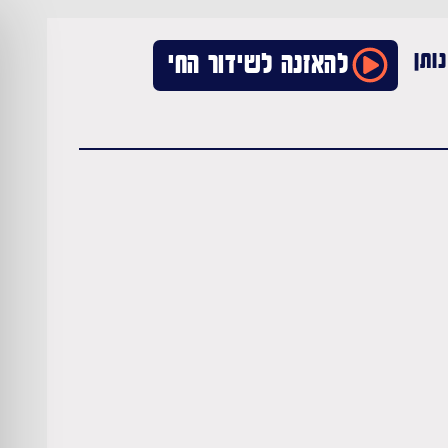
ותן
להאזנה לשידור החי