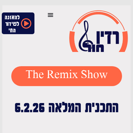
להאזנה
לשידור
החי
The Remix Show
תכנית המלאה 6.2.26