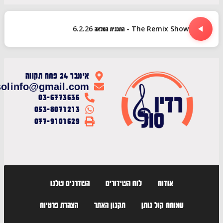
The Remix Show - התכנית המלאה 6.2.26
אימבר 24 פתח תקווה
radiosolinfo@gmail.com
03-6773636
053-8071213
077-9101629
אודות
לוח השידורים
השדרנים שלנו
עמותת קול נותן
תקנון האתר
הצהרת פרטיות