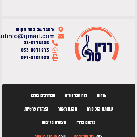
אימבר 24 פתח תקווה
radiosolinfo@gmail.com
03-6773636
053-8071213
077-9101629
אודות
לוח השידורים
השדרנים שלנו
עמותת קול נותן
תקנון האתר
הצהרת פרטיות
פרסום ברדיו
הצהרת נגישות
אתר:
יניב מורוזובסקי
עיצוב:
חן סעד סושיאל