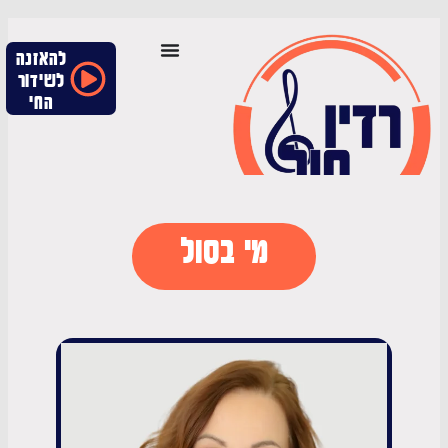
להאזנה
לשידור
החי
מי בסול