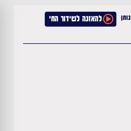
ותן
להאזנה לשידור החי