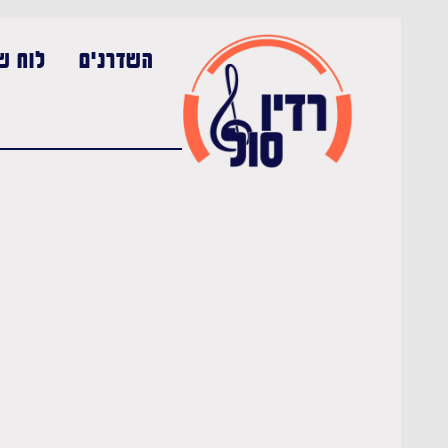
השדרנים
לוח שי