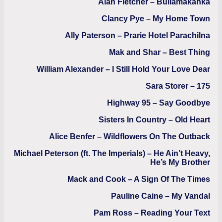
Alan Fletcher – Bullama
Clancy Pye – My Home 
Ally Paterson – Prarie Hotel Parac
Mak and Shar – Best 
William Alexander – I Still Hold Your Love
Sara Storer 
Highway 95 – Say Goo
Sisters In Country – Old 
Alice Benfer – Wildflowers On The Ou
Michael Peterson (ft. The Imperials) – He Ain’t H
He’s My Br
Mack and Cook – A Sign Of The 
Pauline Caine – My V
Pam Ross – Reading Your