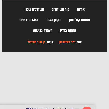
אודות
לוח השידורים
השדרנים שלנו
עמותת קול נותן
תקנון האתר
הצהרת פרטיות
פרסום ברדיו
הצהרת נגישות
אתר:
יניב מורוזובסקי
עיצוב:
חן סעד סושיאל