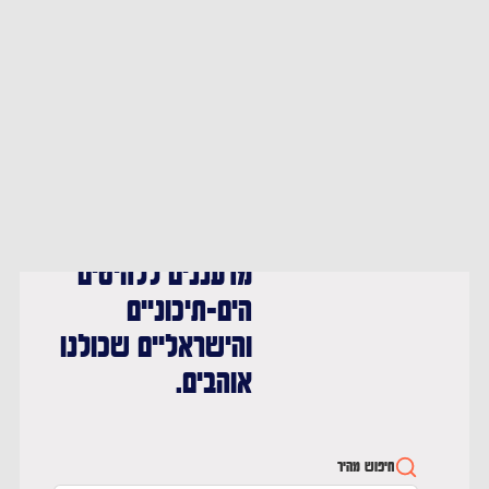
הכי חמה ברדיו.
בתוכנית מארחים
את ה-DJ's
והאמנים המובילים
בישראל לסטים
בלעדיים, ומשמיעים
את הרמיקסים הכי
מרעננים ללהיטים
הים-תיכוניים
והישראליים שכולנו
אוהבים.
חיפוש מהיר