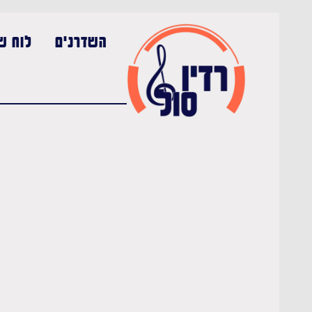
השדרנים
לוח שי