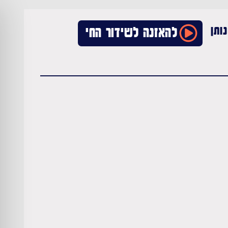
ותן
להאזנה לשידור החי