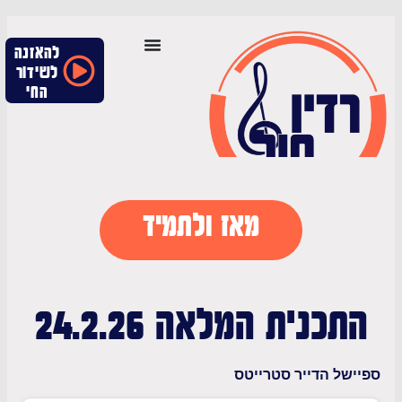
להאזנה
לשידור
החי
מאז ולתמיד
כנית המלאה 24.2.26
ל הדייר סטרייטס