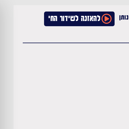
ותן
להאזנה לשידור החי