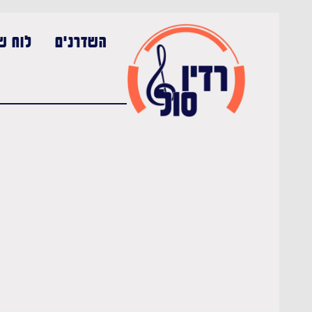
השדרנים
לוח שי