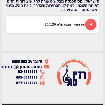
הישראלי, מס הכנסה מבקש מאזרח להגיש 2 דוחות זהים
 השנה ! למה ?!, הבחירות שבדרך, ליגת העל, מינוי
המוסד הבא ועוד…
הקול השפוי - התכנית המלאה 20.5.26
אימבר 24 פתח תקווה
radiosolinfo@gmail.com
03-6773636
053-8071213
077-9101629