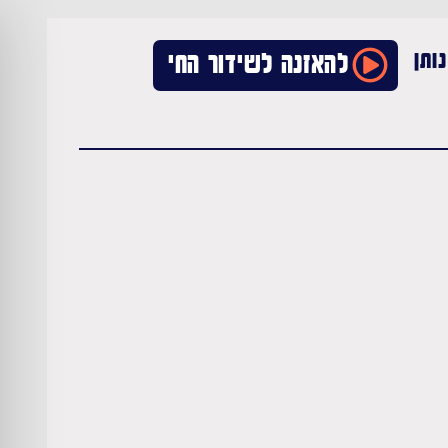
ותן
להאזנה לשידור החי