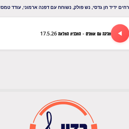
רחים ידיד חן גדסי, נש פולק, נשוחח עם דפנה ארמוני, עודד טמסו
חגיגה עם אומנים - התכנית המלאה 17.5.26