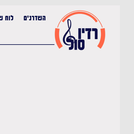
השדרנים
לוח שי