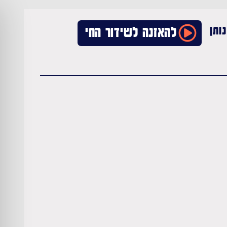
ותן
להאזנה לשידור החי