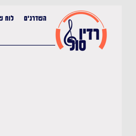
השדרנים
לוח שי