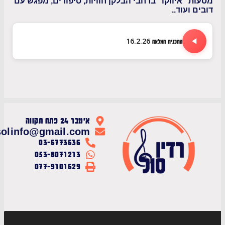
 "איווקו" ברחבי הבלקן חוויות, סיפורים, מפגש עם
 ועוד..
התכנית המלאה 16.2.26
אימבר 24 פתח תקווה
radiosolinfo@gmail.com
03-6773636
053-8071213
077-9101629