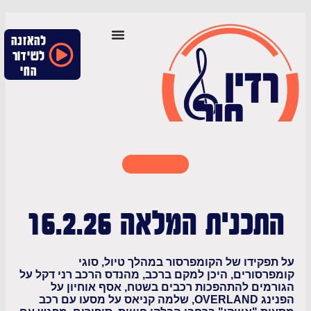
להאזנה
לשידור
החי
כנית המלאה 16.2.26
קידו של הקומפרסור במהלך טיול, סוגי
סורים, היכן למקם ברכב, מהנדס הרכב רני דקל על
ים להתהפכות רכבים בשטח, אסף אוחיון על
הפנינג OVERLAND, שלמה קניאס על מסעו עם רכב