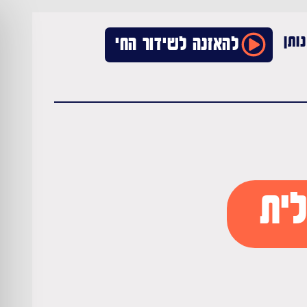
ותן
להאזנה לשידור החי
לית