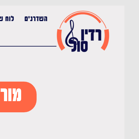
השדרנים
לוח שי
מורש