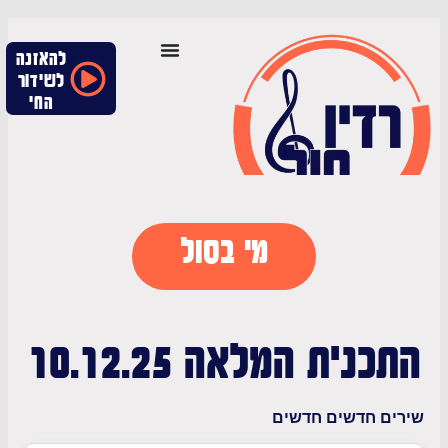
להאזנה
לשידור
החי
מי בסול
נית המלאה 10.12.25
ם חדשים חדשים