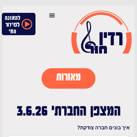
להאזנה
לשידור
החי
מאורות
מצפן החברתי 3.6.26
ונים חברה צודקת?