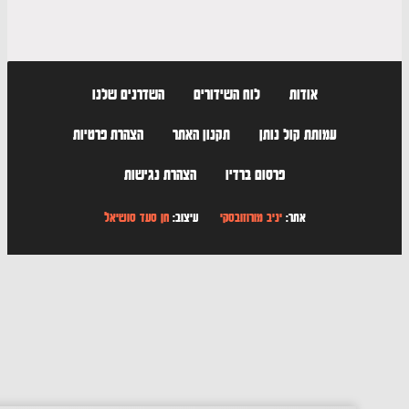
אודות
לוח השידורים
השדרנים שלנו
עמותת קול נותן
תקנון האתר
הצהרת פרטיות
פרסום ברדיו
הצהרת נגישות
אתר:
יניב מורוזובסקי
עיצוב:
חן סעד סושיאל