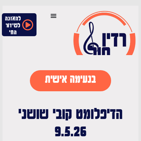
להאזנה
לשידור
החי
בנעימה אישית
הדיפלומט קובי שושני
9.5.26