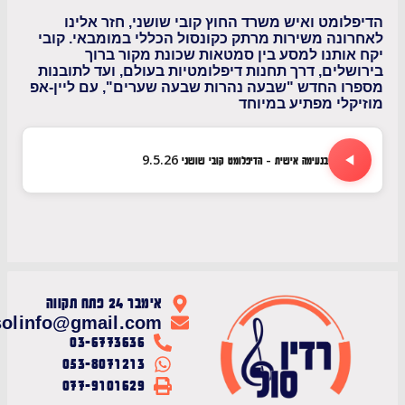
ומט ואיש משרד החוץ קובי שושני, חזר אלינו
נה משירות מרתק כקונסול הכללי במומבאי. קובי
ותנו למסע בין סמטאות שכונת מקור ברוך
לים, דרך תחנות דיפלומטיות בעולם, ועד לתובנות
ו החדש "שבעה נהרות שבעה שערים", עם ליין-אפ
לי מפתיע במיוחד
בנעימה אישית - הדיפלומט קובי שושני 9.5.26
אימבר 24 פתח תקווה
radiosolinfo@gmail.com
03-6773636
053-8071213
077-9101629