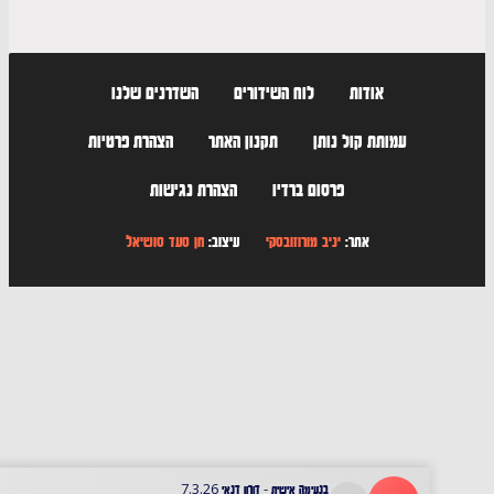
אודות
לוח השידורים
השדרנים שלנו
עמותת קול נותן
תקנון האתר
הצהרת פרטיות
פרסום ברדיו
הצהרת נגישות
אתר:
יניב מורוזובסקי
עיצוב:
חן סעד סושיאל
בנעימה אישית - דורון דנאי 7.3.26