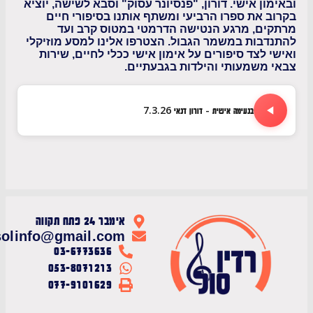
ון אישי. דורון, "פנסיונר עסוק" וסבא לשישה, יוציא
 את ספרו הרביעי ומשתף אותנו בסיפורי חיים
ים, מרגע הנטישה הדרמטי במטוס קרב ועד
בות במשמר הגבול. הצטרפו אלינו למסע מוזיקלי
 לצד סיפורים על אימון אישי ככלי לחיים, שירות
משמעותי והילדות בגבעתיים.
בנעימה אישית - דורון דנאי 7.3.26
אימבר 24 פתח תקווה
radiosolinfo@gmail.com
03-6773636
053-8071213
077-9101629