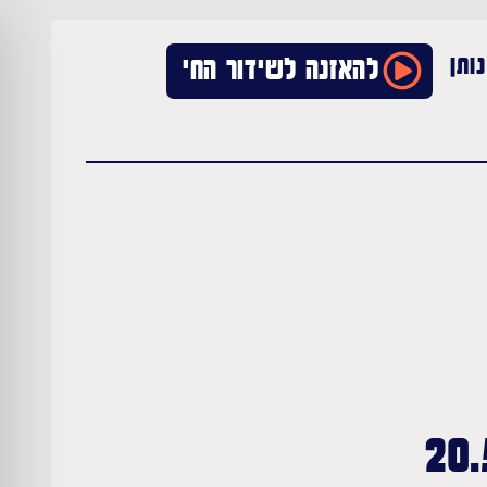
ותן
להאזנה לשידור החי