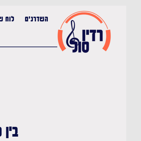
השדרנים
לוח שי
בין כ