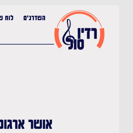
השדרנים
לוח שי
אושר ארגוני 