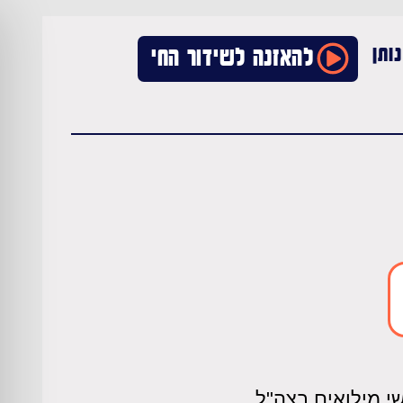
ותן
להאזנה לשידור החי
י מילואים בצה"ל,