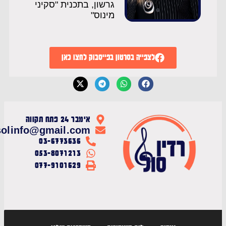
גרשון, בתכנית "סקיני
מינוס"
לצפייה בסרטון בפייסבוק לחצו כאן
אימבר 24 פתח תקווה
radiosolinfo@gmail.com
03-6773636
053-8071213
077-9101629