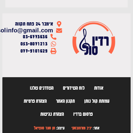
אימבר 24 פתח תקווה
radiosolinfo@gmail.com
03-6773636
053-8071213
077-9101629
אודות
לוח השידורים
השדרנים שלנו
עמותת קול נותן
תקנון האתר
הצהרת פרטיות
פרסום ברדיו
הצהרת נגישות
אתר:
יניב מורוזובסקי
עיצוב:
חן סעד סושיאל