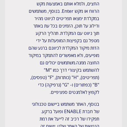
החצים, ולמלא אותם באמצעות מקש
הרווח או מקש Enter. בנוסף, משתמשים
במקלדת ימצאו תפריטים לניווט מהיר
ודילוג על תוכן, הזמינים בכל עת באתר
תוך ניווט עם המקלדת. תהליך הרקע
מטפל גם בקפיצות המופעלות על ידי
הזזת מיקוד המקלדת לכיוונם ברגע שהם
מופיעים, ולא מאפשרים להתמקד במיקוד
החוצה ממנה.משתמשים יכולים גם
להשתמש בקיצורי דרך כמו "M"
(תפריטים), "H" (כותרות), "F" (טפסים),
"B" (כפתורים) ו- "G" (גרפיקה) כדי
לקפוץ לאלמנטים ספציפיים.​
​בנוסף, האתר משתמש ביישום טכנולוגי
של חברת ENABLE ופועל ברקע.
תפקידו של רכיב זה לייעל את רמת
הנגישות של האתר שלנו. יישום זה