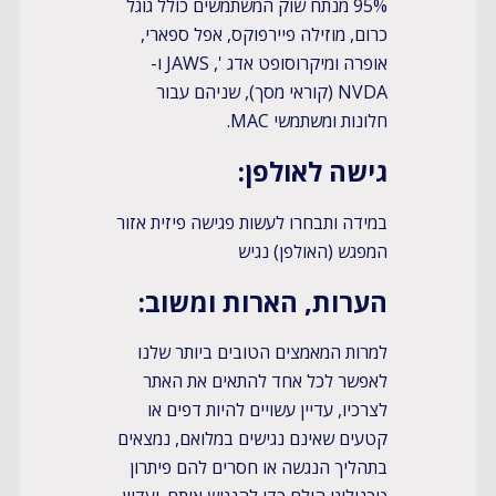
95% מנתח שוק המשתמשים כולל גוגל
כרום, מוזילה פיירפוקס, אפל ספארי,
אופרה ומיקרוסופט אדג ', JAWS ו-
NVDA (קוראי מסך), שניהם עבור
חלונות ומשתמשי MAC.
​גישה לאולפן:
במידה ותבחרו לעשות פגישה פיזית אזור
המפגש (האולפן) נגיש
​הערות, הארות ומשוב:
למרות המאמצים הטובים ביותר שלנו
לאפשר לכל אחד להתאים את האתר
לצרכיו, עדיין עשויים להיות דפים או
קטעים שאינם נגישים במלואם, נמצאים
בתהליך הנגשה או חסרים להם פיתרון